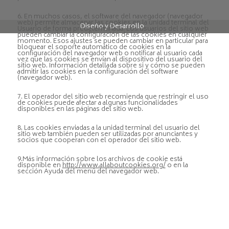
6. En muchos casos, el software del navegador (navegador
web) permite almacenar las cookies en la unidad terminal del
Diseño y Desarrollo
Usuario de forma predeterminada. Los usuarios del sitio web
pueden cambiar la configuración de las cookies en cualquier
momento. Esos ajustes se pueden cambiar en particular para
bloquear el soporte automático de cookies en la
configuración del navegador web o notificar al usuario cada
vez que las cookies se envían al dispositivo del usuario del
sitio web. Información detallada sobre si y cómo se pueden
admitir las cookies en la configuración del software
(navegador web).
7. El operador del sitio web recomienda que restringir el uso
de cookies puede afectar a algunas funcionalidades
disponibles en las páginas del sitio web.
8. Las cookies enviadas a la unidad terminal del usuario del
sitio web también pueden ser utilizadas por anunciantes y
socios que cooperan con el operador del sitio web.
9.Más información sobre los archivos de cookie está
disponible en
http://www.allaboutcookies.org/
o en la
sección Ayuda del menú del navegador web.